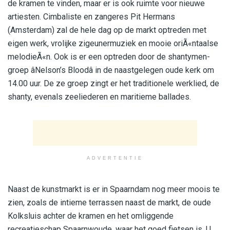
de kramen te vinden, maar er is ook ruimte voor nieuwe
artiesten. Cimbaliste en zangeres Pit Hermans
(Amsterdam) zal de hele dag op de markt optreden met
eigen werk, vrolijke zigeunermuziek en mooie oriÃ«ntaalse
melodieÃ«n. Ook is er een optreden door de shantymen-
groep âNelson’s Bloodâ in de naastgelegen oude kerk om
14.00 uur. De ze groep zingt er het traditionele werklied, de
shanty, evenals zeeliederen en maritieme ballades.
ADVERTENTIE
Naast de kunstmarkt is er in Spaarndam nog meer moois te
zien, zoals de intieme terrassen naast de markt, de oude
Kolksluis achter de kramen en het omliggende
recreatieschap Spaarnwoude, waar het goed fietsen is. U