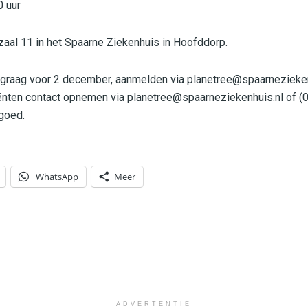
 uur
zaal 11 in het Spaarne Ziekenhuis in Hoofddorp.
, graag voor 2 december, aanmelden via
planetree@spaarnezieken
iënten contact opnemen via
planetree@spaarneziekenhuis.nl
of (0
goed.
WhatsApp
Meer
ADVERTENTIE