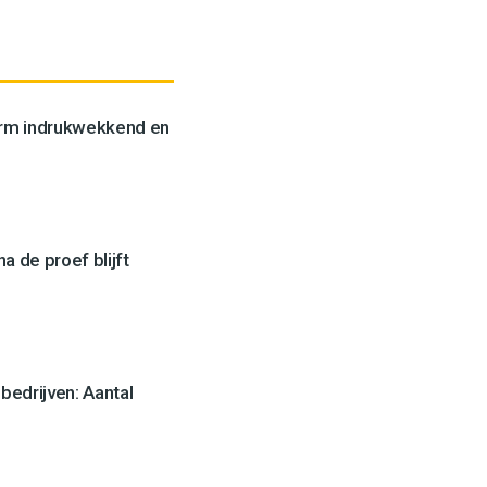
orm indrukwekkend en
a de proef blijft
edrijven: Aantal