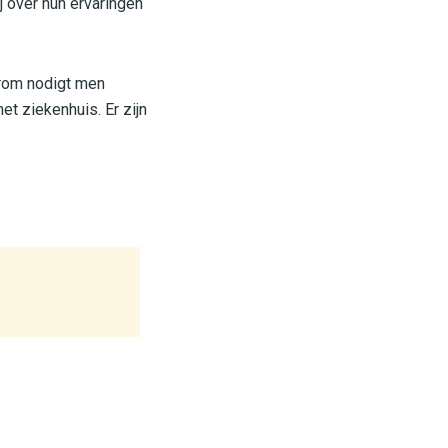
 over hun ervaringen
arom nodigt men
et ziekenhuis. Er zijn