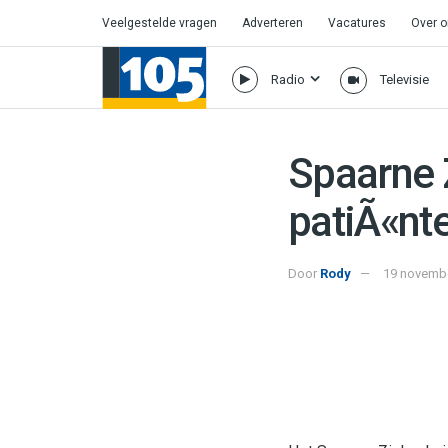
Veelgestelde vragen
Adverteren
Vacatures
Over 
Radio
Televisie
Spaarne 
patiÃ«nt
Door
Rody
19 novembe