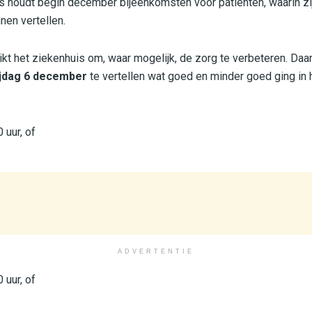
 houdt begin december bijeenkomsten voor patiënten, waarin zij
nen vertellen.
kt het ziekenhuis om, waar mogelijk, de zorg te verbeteren. Da
ijdag
6 december
te vertellen wat goed en minder goed ging in h
uur, of
ADVERTENTIE
uur, of