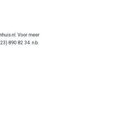
huis.nl
. Voor meer
23) 890 82 34. n.b.