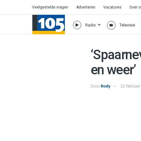
Veelgestelde vragen
Adverteren
Vacatures
Over 
Radio
Televisie
‘Spaarne
en weer’
Door
Rody
22 februari