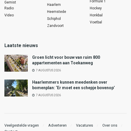
Formule 1
Gemist
Haarlem
Radio
Hockey
Heemstede
Video
Honkbal
Schiphol
Voetbal
Zandvoort
Laatste nieuws
Groen licht voor bouw van ruim 800
appartementen aan Toekanweg
7 AUGUSTUS 2026
Haarlemmers kunnen meedenken over
bomenplan: ‘Er moet een schepje bovenop’
7 AUGUSTUS 2026
Veelgestelde vragen
Adverteren
Vacatures
Over ons