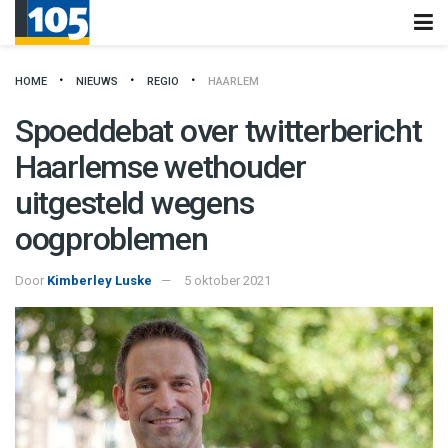
HOME
NIEUWS
REGIO
HAARLEM
Spoeddebat over twitterbericht
Haarlemse wethouder
uitgesteld wegens
oogproblemen
Door
Kimberley Luske
5 oktober 2021