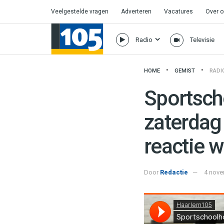
Veelgestelde vragen
Adverteren
Vacatures
Over 
Radio
Televisie
HOME
GEMIST
RADI
Sportsch
zaterdag 
reactie wa
Door
Redactie
4 nove
Haarlem105
·
Sportschoolhouder G