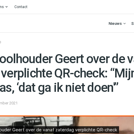
ons
Contact
Nieuws
S
O
oolhouder Geert over de 
verplichte QR-check: “Mij
s, ‘dat ga ik niet doen'”
mber 2021
eert over de vanaf zaterdag verplichte QR-check