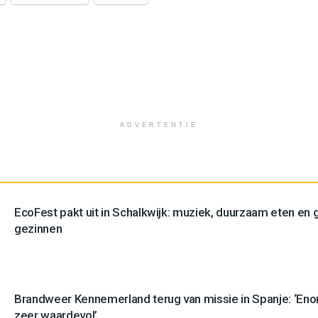
ADVERTENTIE
EcoFest pakt uit in Schalkwijk: muziek, duurzaam eten en g
gezinnen
Brandweer Kennemerland terug van missie in Spanje: ‘En
zeer waardevol’