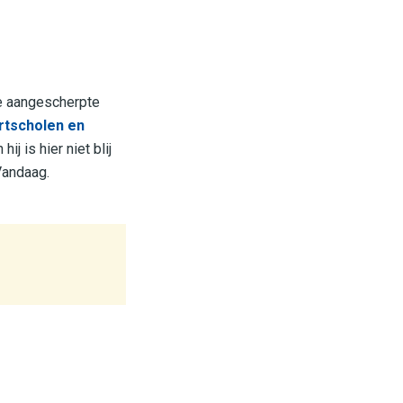
e aangescherpte
ortscholen en
j is hier niet blij
 Vandaag.