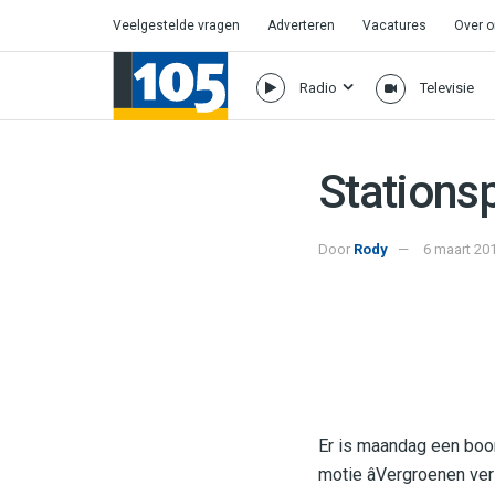
Veelgestelde vragen
Adverteren
Vacatures
Over 
Radio
Televisie
Stationsp
Door
Rody
6 maart 201
Er is maandag een boom
motie âVergroenen ver