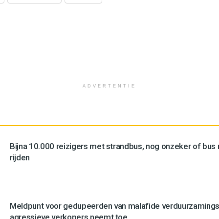
ADVERTENTIE
Bijna 10.000 reizigers met strandbus, nog onzeker of bus n
rijden
Meldpunt voor gedupeerden van malafide verduurzamingsb
agressieve verkopers neemt toe