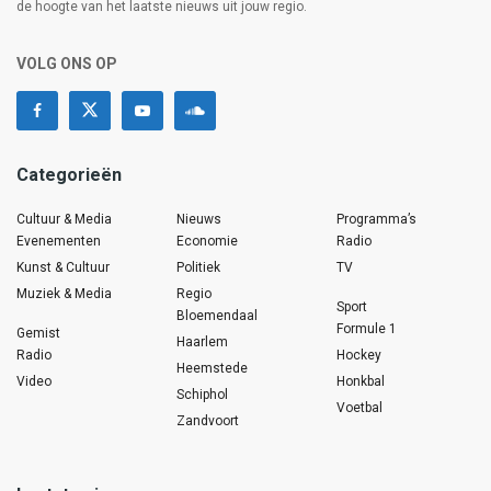
de hoogte van het laatste nieuws uit jouw regio.
VOLG ONS OP
Categorieën
Cultuur & Media
Nieuws
Programma’s
Evenementen
Economie
Radio
Kunst & Cultuur
Politiek
TV
Muziek & Media
Regio
Sport
Bloemendaal
Formule 1
Gemist
Haarlem
Radio
Hockey
Heemstede
Video
Honkbal
Schiphol
Voetbal
Zandvoort