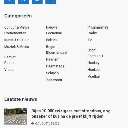
Categorieën
Cultuur & Media
Nieuws
Programma’s
Evenementen
Economie
Radio
Kunst & Cultuur
Politiek
TV
Muziek & Media
Regio
Sport
Bloemendaal
Formule 1
Gemist
Haarlem
Radio
Hockey
Heemstede
Video
Honkbal
Schiphol
Voetbal
Zandvoort
Laatste nieuws
Bijna 10.000 reizigers met strandbus, nog
onzeker of bus na de proef blijft rijden
6 AUGUSTUS 2026