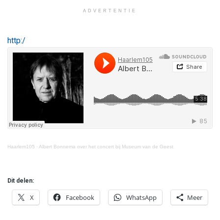
ADVERTENTIE
http:/
Haarlem105
·
Albert Bonnema over het concert bij Museum van de Geest
Dit delen:
X
Facebook
WhatsApp
Meer