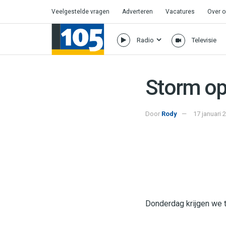
Veelgestelde vragen
Adverteren
Vacatures
Over 
Radio
Televisie
Storm o
Door
Rody
17 januari 
Donderdag krijgen we 