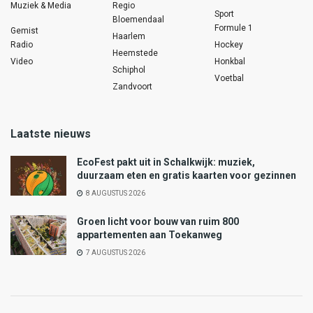
Muziek & Media
Regio
Sport
Bloemendaal
Formule 1
Gemist
Haarlem
Radio
Hockey
Heemstede
Video
Honkbal
Schiphol
Voetbal
Zandvoort
Laatste nieuws
EcoFest pakt uit in Schalkwijk: muziek,
duurzaam eten en gratis kaarten voor gezinnen
8 AUGUSTUS 2026
Groen licht voor bouw van ruim 800
appartementen aan Toekanweg
7 AUGUSTUS 2026