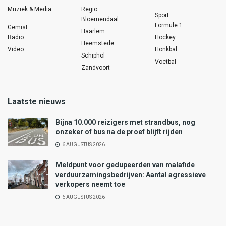
Muziek & Media
Regio
Sport
Bloemendaal
Formule 1
Gemist
Haarlem
Radio
Hockey
Heemstede
Video
Honkbal
Schiphol
Voetbal
Zandvoort
Laatste nieuws
Bijna 10.000 reizigers met strandbus, nog
onzeker of bus na de proef blijft rijden
6 AUGUSTUS 2026
Meldpunt voor gedupeerden van malafide
verduurzamingsbedrijven: Aantal agressieve
verkopers neemt toe
6 AUGUSTUS 2026