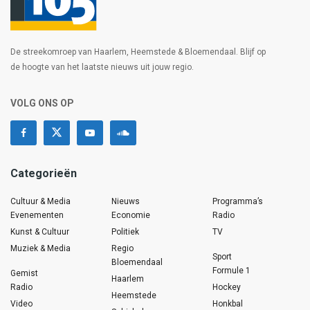
De streekomroep van Haarlem, Heemstede & Bloemendaal. Blijf op
de hoogte van het laatste nieuws uit jouw regio.
VOLG ONS OP
Categorieën
Cultuur & Media
Nieuws
Programma’s
Evenementen
Economie
Radio
Kunst & Cultuur
Politiek
TV
Muziek & Media
Regio
Sport
Bloemendaal
Formule 1
Gemist
Haarlem
Radio
Hockey
Heemstede
Video
Honkbal