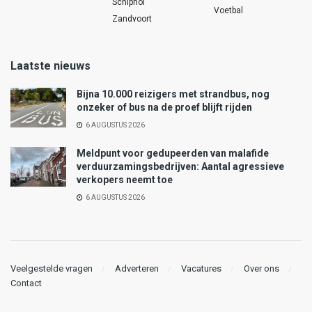
Schiphol
Voetbal
Zandvoort
Laatste nieuws
Bijna 10.000 reizigers met strandbus, nog
onzeker of bus na de proef blijft rijden
6 AUGUSTUS 2026
Meldpunt voor gedupeerden van malafide
verduurzamingsbedrijven: Aantal agressieve
verkopers neemt toe
6 AUGUSTUS 2026
Veelgestelde vragen
Adverteren
Vacatures
Over ons
Contact