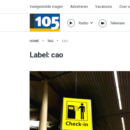
Veelgestelde vragen
Adverteren
Vacatures
Over 
Radio
Televisie
HOME
TAG
CAO
Label:
cao