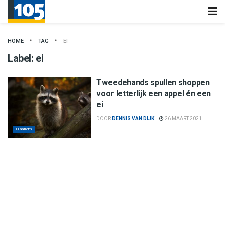
HOME
TAG
EI
Label:
ei
Tweedehands spullen shoppen
voor letterlijk een appel én een
ei
DOOR
DENNIS VAN DIJK
26 MAART 2021
Haarlem