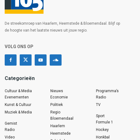
De streekomroep van Haarlem, Heemstede & Bloemendaal. Blijf op
de hoogte van het laatste nieuws uit jouw regio.
VOLG ONS OP
Categorieën
Cultuur & Media
Nieuws
Programma’s
Evenementen
Economie
Radio
Kunst & Cultuur
Politiek
TV
Muziek & Media
Regio
Sport
Bloemendaal
Formule 1
Gemist
Haarlem
Radio
Hockey
Heemstede
Video
Honkbal