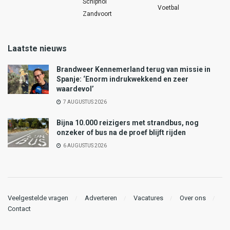
Schiphol
Voetbal
Zandvoort
Laatste nieuws
Brandweer Kennemerland terug van missie in
Spanje: ‘Enorm indrukwekkend en zeer
waardevol’
7 AUGUSTUS 2026
Bijna 10.000 reizigers met strandbus, nog
onzeker of bus na de proef blijft rijden
6 AUGUSTUS 2026
Veelgestelde vragen
Adverteren
Vacatures
Over ons
Contact