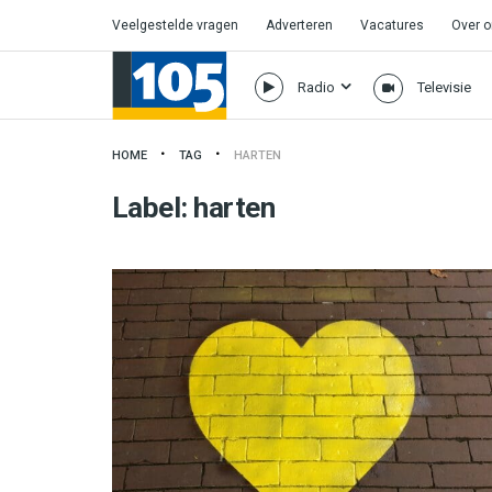
Veelgestelde vragen
Adverteren
Vacatures
Over 
Radio
Televisie
HOME
TAG
HARTEN
Label:
harten