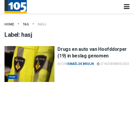
HOME
TAG
HASJ
Label:
hasj
Drugs en auto van Hoofddorper
(19) in beslag genomen
DOOR
ISMAËL DE BRUIJN
27 NOVEMBER 2020
Regio