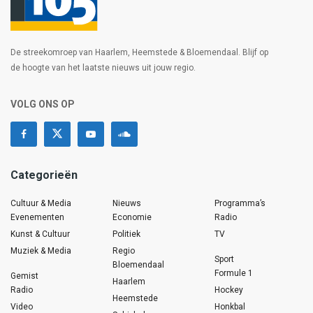
De streekomroep van Haarlem, Heemstede & Bloemendaal. Blijf op
de hoogte van het laatste nieuws uit jouw regio.
VOLG ONS OP
Categorieën
Cultuur & Media
Nieuws
Programma’s
Evenementen
Economie
Radio
Kunst & Cultuur
Politiek
TV
Muziek & Media
Regio
Sport
Bloemendaal
Formule 1
Gemist
Haarlem
Radio
Hockey
Heemstede
Video
Honkbal