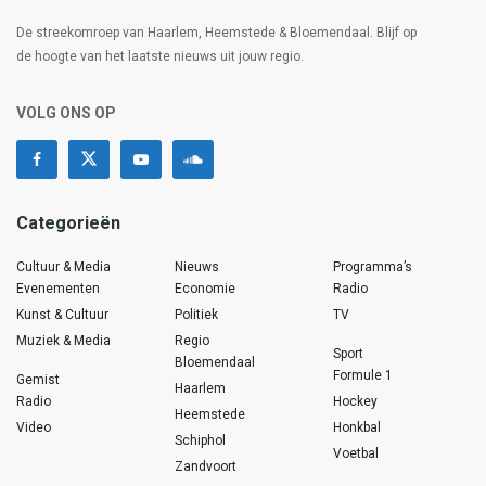
De streekomroep van Haarlem, Heemstede & Bloemendaal. Blijf op
de hoogte van het laatste nieuws uit jouw regio.
VOLG ONS OP
Categorieën
Cultuur & Media
Nieuws
Programma’s
Evenementen
Economie
Radio
Kunst & Cultuur
Politiek
TV
Muziek & Media
Regio
Sport
Bloemendaal
Formule 1
Gemist
Haarlem
Radio
Hockey
Heemstede
Video
Honkbal
Schiphol
Voetbal
Zandvoort