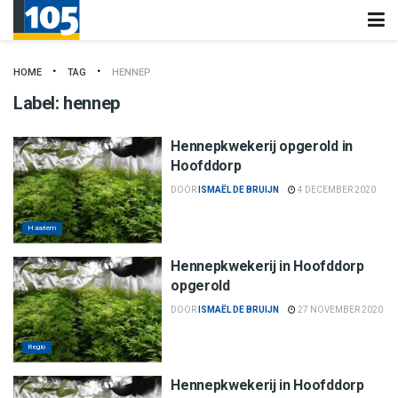
HOME
TAG
HENNEP
Label:
hennep
Hennepkwekerij opgerold in
Hoofddorp
DOOR
ISMAËL DE BRUIJN
4 DECEMBER 2020
Haarlem
Hennepkwekerij in Hoofddorp
opgerold
DOOR
ISMAËL DE BRUIJN
27 NOVEMBER 2020
Regio
Hennepkwekerij in Hoofddorp