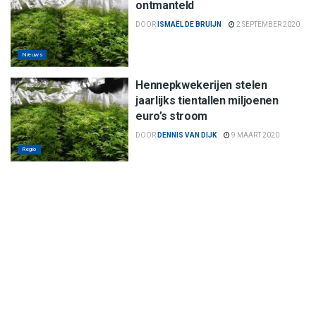
ontmanteld
DOOR
ISMAËL DE BRUIJN
2 SEPTEMBER 2020
Nieuws
Hennepkwekerijen stelen
jaarlijks tientallen miljoenen
euro’s stroom
DOOR
DENNIS VAN DIJK
9 MAART 2020
Regio