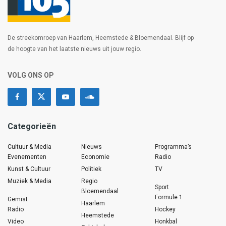
De streekomroep van Haarlem, Heemstede & Bloemendaal. Blijf op
de hoogte van het laatste nieuws uit jouw regio.
VOLG ONS OP
Categorieën
Cultuur & Media
Nieuws
Programma’s
Evenementen
Economie
Radio
Kunst & Cultuur
Politiek
TV
Muziek & Media
Regio
Sport
Bloemendaal
Formule 1
Gemist
Haarlem
Radio
Hockey
Heemstede
Video
Honkbal