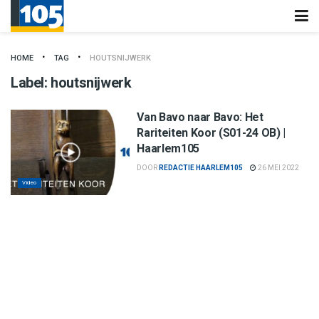
HOME
TAG
HOUTSNIJWERK
Label:
houtsnijwerk
Van Bavo naar Bavo: Het
Rariteiten Koor (S01-24 OB) |
Haarlem105
DOOR
REDACTIE HAARLEM105
26 MEI 2022
Video