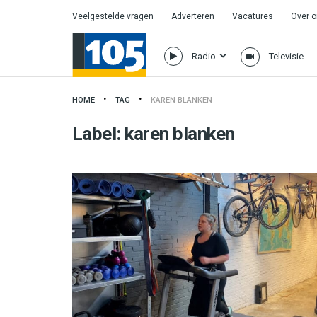
Veelgestelde vragen
Adverteren
Vacatures
Over 
Radio
Televisie
HOME
TAG
KAREN BLANKEN
Label:
karen blanken