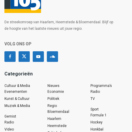
De streekomroep van Haarlem, Heemstede & Bloemendaal. Blijf op
de hoogte van het laatste nieuws uit jouw regio.
VOLG ONS OP
Categorieën
Cultuur & Media
Nieuws
Programma’s
Evenementen
Economie
Radio
Kunst & Cultuur
Politiek
TV
Muziek & Media
Regio
Sport
Bloemendaal
Formule 1
Gemist
Haarlem
Radio
Hockey
Heemstede
Video
Honkbal