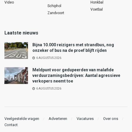
Video
Honkbal
Schiphol
Voetbal
Zandvoort
Laatste nieuws
Bijna 10.000 reizigers met strandbus, nog
onzeker of bus na de proef blijft rijden
6 AUGUSTUS 2026
Meldpunt voor gedupeerden van malafide
verduurzamingsbedrijven: Aantal agressieve
verkopers neemt toe
6 AUGUSTUS 2026
Veelgestelde vragen
Adverteren
Vacatures
Over ons
Contact