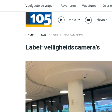
Veelgestelde vragen
Adverteren
Vacatures
Over 
Radio
Televisie
HOME
TAG
VEILIGHEIDSCAMERA'S
Label:
veiligheidscamera’s