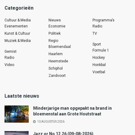
Categorieën
Cultuur & Media
Nieuws
Programma’s
Evenementen
Economie
Radio
Kunst & Cultuur
Politiek
TV
Muziek & Media
Regio
Sport
Bloemendaal
Formule 1
Gemist
Haarlem
Radio
Hockey
Heemstede
Video
Honkbal
Schiphol
Voetbal
Zandvoort
Laatste nieuws
Minderjarige man opgepakt na brand in
bloemenstal aan Grote Houtstraat
10 AUGUSTUS 2026
Jazz or No 12.26 (09-08-2026)