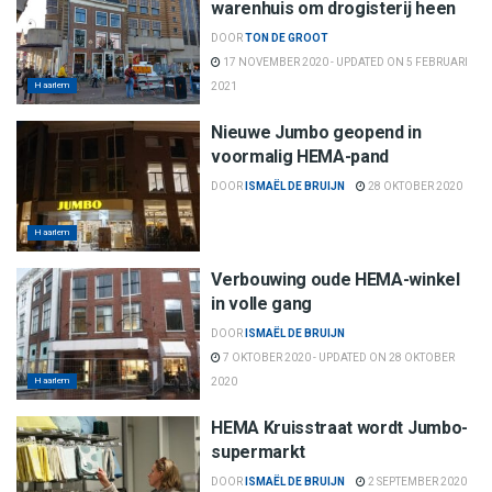
warenhuis om drogisterij heen
DOOR
TON DE GROOT
17 NOVEMBER 2020 - UPDATED ON 5 FEBRUARI
Haarlem
2021
Nieuwe Jumbo geopend in
voormalig HEMA-pand
DOOR
ISMAËL DE BRUIJN
28 OKTOBER 2020
Haarlem
Verbouwing oude HEMA-winkel
in volle gang
DOOR
ISMAËL DE BRUIJN
7 OKTOBER 2020 - UPDATED ON 28 OKTOBER
Haarlem
2020
HEMA Kruisstraat wordt Jumbo-
supermarkt
DOOR
ISMAËL DE BRUIJN
2 SEPTEMBER 2020