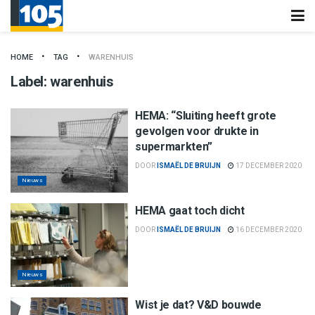
HOME
TAG
WARENHUIS
Label:
warenhuis
HEMA: “Sluiting heeft grote
gevolgen voor drukte in
supermarkten”
DOOR
ISMAËL DE BRUIJN
17 DECEMBER 2020
Nieuws
HEMA gaat toch dicht
DOOR
ISMAËL DE BRUIJN
16 DECEMBER 2020
Nieuws
Wist je dat? V&D bouwde