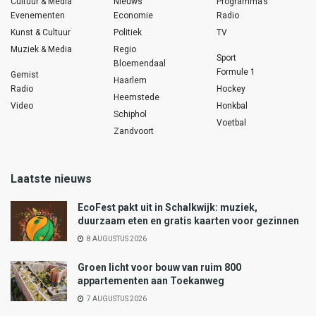
Cultuur & Media
Nieuws
Programma’s
Evenementen
Economie
Radio
Kunst & Cultuur
Politiek
TV
Muziek & Media
Regio
Sport
Bloemendaal
Formule 1
Gemist
Haarlem
Radio
Hockey
Heemstede
Video
Honkbal
Schiphol
Voetbal
Zandvoort
Laatste nieuws
EcoFest pakt uit in Schalkwijk: muziek,
duurzaam eten en gratis kaarten voor gezinnen
8 AUGUSTUS 2026
Groen licht voor bouw van ruim 800
appartementen aan Toekanweg
7 AUGUSTUS 2026