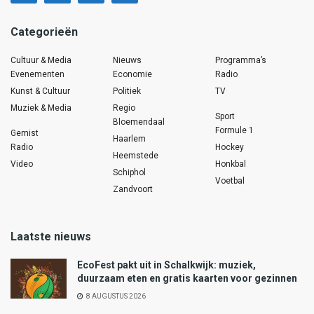
Categorieën
Cultuur & Media
Nieuws
Programma’s
Evenementen
Economie
Radio
Kunst & Cultuur
Politiek
TV
Muziek & Media
Regio
Sport
Bloemendaal
Formule 1
Gemist
Haarlem
Radio
Hockey
Heemstede
Video
Honkbal
Schiphol
Voetbal
Zandvoort
Laatste nieuws
EcoFest pakt uit in Schalkwijk: muziek,
duurzaam eten en gratis kaarten voor gezinnen
8 AUGUSTUS 2026