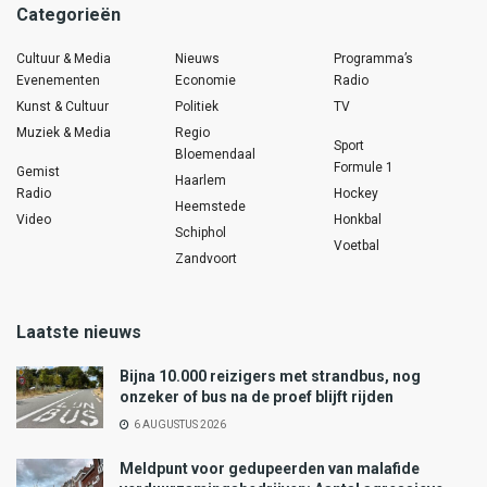
Categorieën
Cultuur & Media
Nieuws
Programma’s
Evenementen
Economie
Radio
Kunst & Cultuur
Politiek
TV
Muziek & Media
Regio
Sport
Bloemendaal
Formule 1
Gemist
Haarlem
Radio
Hockey
Heemstede
Video
Honkbal
Schiphol
Voetbal
Zandvoort
Laatste nieuws
Bijna 10.000 reizigers met strandbus, nog
onzeker of bus na de proef blijft rijden
6 AUGUSTUS 2026
Meldpunt voor gedupeerden van malafide