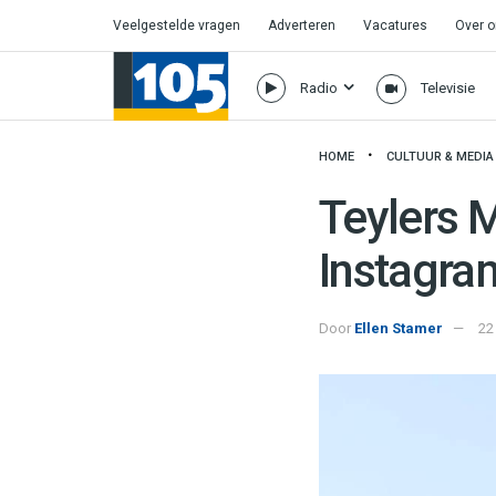
Veelgestelde vragen
Adverteren
Vacatures
Over 
Radio
Televisie
HOME
CULTUUR & MEDIA
Teylers 
Instagra
Door
Ellen Stamer
22