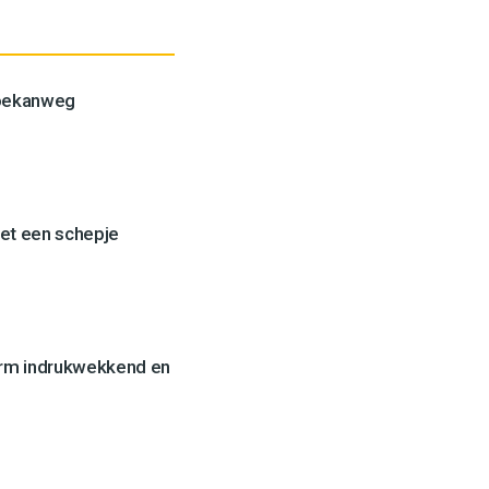
Toekanweg
et een schepje
orm indrukwekkend en