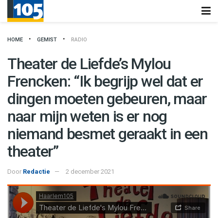
HOME
GEMIST
RADIO
Theater de Liefde’s Mylou
Frencken: “Ik begrijp wel dat er
dingen moeten gebeuren, maar
naar mijn weten is er nog
niemand besmet geraakt in een
theater”
Door
Redactie
2 december 2021
Haarlem105
·
Theater de Liefde's Mylou Frencken: "Ik begrijp wel dat er dingen moeten gebeuren"