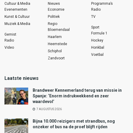
Cultuur & Media
Nieuws
Programma’s
Evenementen
Economie
Radio
Kunst & Cultuur
Politiek
TV
Muziek & Media
Regio
Sport
Bloemendaal
Formule 1
Gemist
Haarlem
Radio
Hockey
Heemstede
Video
Honkbal
Schiphol
Voetbal
Zandvoort
Laatste nieuws
Brandweer Kennemerland terug van missie in
Spanje: ‘Enorm indrukwekkend en zeer
waardevol’
7 AUGUSTUS 2026
Bijna 10.000 reizigers met strandbus, nog
onzeker of bus na de proef blijft rijden