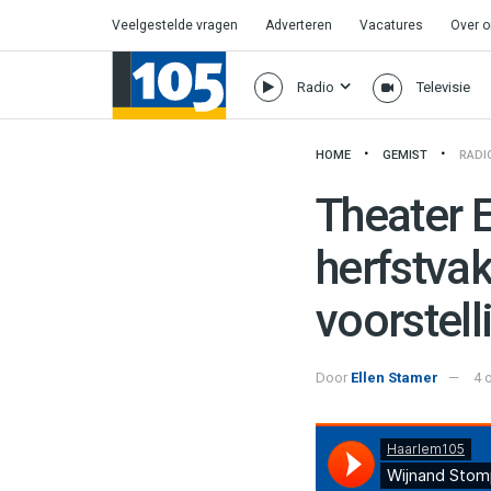
Veelgestelde vragen
Adverteren
Vacatures
Over 
Radio
Televisie
HOME
GEMIST
RADI
Theater 
herfstva
voorstell
Door
Ellen Stamer
4 
Haarlem105
·
Wijnand Stomp Over 