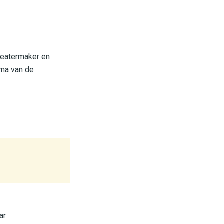
heatermaker en
ema van de
ar