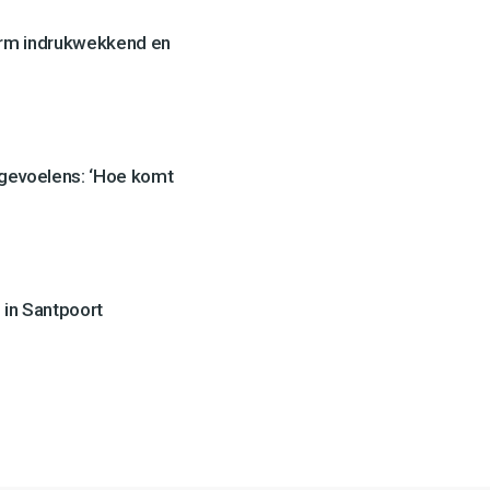
orm indrukwekkend en
 gevoelens: ‘Hoe komt
 in Santpoort