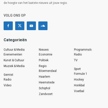
de hoogte van het laatste nieuws uit jouw regio.
VOLG ONS OP
Categorieën
Cultuur & Media
Nieuws
Programma’s
Evenementen
Economie
Radio
Kunst & Cultuur
Politiek
TV
Muziek & Media
Regio
Sport
Bloemendaal
Formule 1
Gemist
Haarlem
Radio
Hockey
Heemstede
Video
Honkbal
Schiphol
Voetbal
Zandvoort