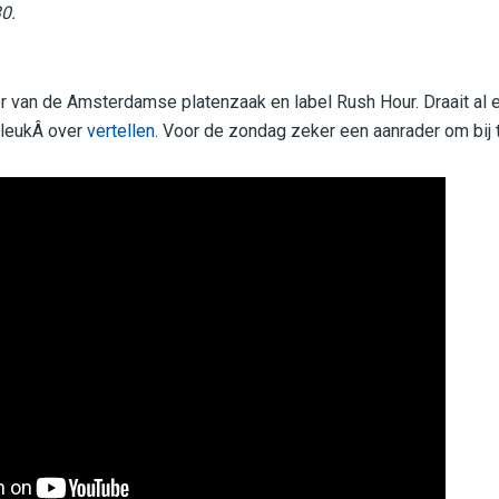
0.
er van de Amsterdamse platenzaak en label Rush Hour. Draait al e
 leukÂ over
vertellen
. Voor de zondag zeker een aanrader om bij t