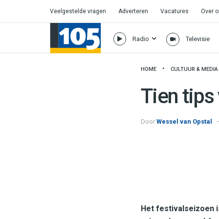
Veelgestelde vragen
Adverteren
Vacatures
Over 
Radio
Televisie
HOME
CULTUUR & MEDIA
Tien tips
Door
Wessel van Opstal
Het festivalseizoen 