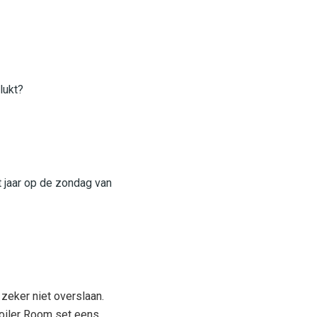
lukt?
t jaar op de zondag van
 zeker niet overslaan.
e Boiler Room set eens