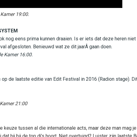
 Kamer 19:00.
SYSTEM
ook nog eens prima kunnen draaien. Is er iets dat deze heren niet 
ival afgesloten. Benieuwd wat ze dit jaarÂ gaan doen.
e Kamer 16:00.
op de laatste editie van Edit Festival in 2016 (Radion stage). Di
 Kamer 21:00
te keuze tussen al die internationale acts, maar deze man mag je
 dat hij bij de top dj’s hoort. Niet overtuigd? Luister zijn laatst