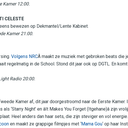
te Kamer 12:00.
TI CELESTE
 eens bewezen op Dekmantel/Lente Kabinet.
ede Kamer 21:00.
rsing.
Volgens NRC
Â maakt ze muziek met gebroken beats die j
raait regelmatig in de School. Stond dit jaar ook op DGTL. En komt
ight Radio 20:00.
Tweede Kamer af, dit jaar doorgestroomd naar de Eerste Kamer. In
s als ‘Starry Night’ en âIt Makes You Forget (Itgehane)â zijn vr
plaat. Heel anders dan haar sets, die zijn steviger en vol energi
icoon
en maakt ze grappige filmpjes met ‘
Mama Gou
‘ op haar In