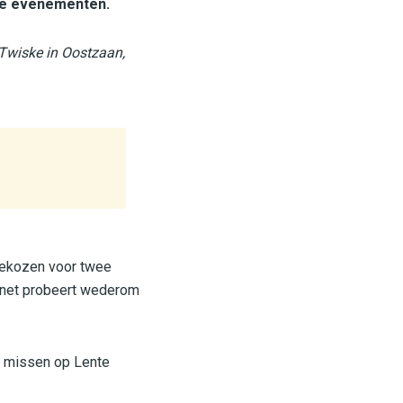
ffe evenementen.
 Twiske in Oostzaan,
 gekozen voor twee
binet probeert wederom
ag missen op Lente