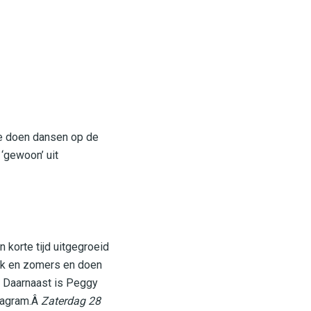
e doen dansen op de
 ‘gewoon’ uit
 korte tijd uitgegroeid
olijk en zomers en doen
e. Daarnaast is Peggy
stagram.Â
Zaterdag 28