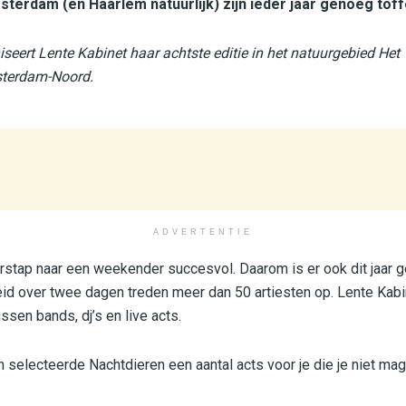
msterdam (en Haarlem natuurlijk) zijn ieder jaar genoeg to
seert Lente Kabinet haar achtste editie in het natuurgebied Het
sterdam-Noord.
ADVERTENTIE
erstap naar een weekender succesvol. Daarom is er ook dit jaar
eid over twee dagen treden meer dan 50 artiesten op. Lente Ka
ssen bands, dj’s en live acts.
 selecteerde Nachtdieren een aantal acts voor je die je niet m