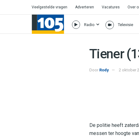
Veelgestelde vragen
Adverteren
Vacatures
Over 
Radio
Televisie
Tiener (
Door
Rody
2 oktober 
De politie heeft zate
messen ter hoogte va