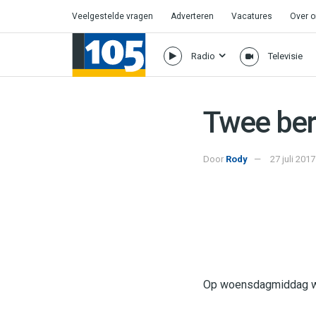
Veelgestelde vragen
Adverteren
Vacatures
Over 
Radio
Televisie
Twee ber
Door
Rody
27 juli 201
Op woensdagmiddag wer