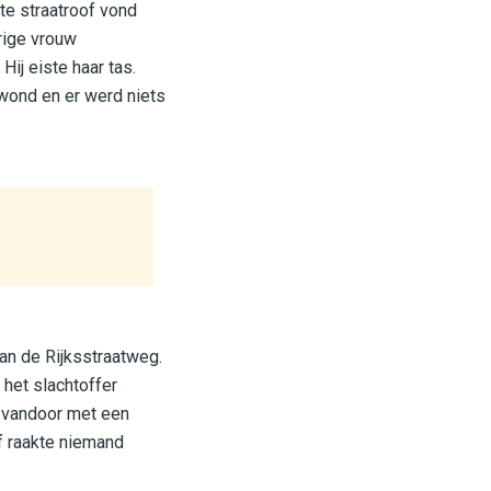
te straatroof vond
rige vrouw
j eiste haar tas.
ewond en er werd niets
an de Rijksstraatweg.
het slachtoffer
r vandoor met een
of raakte niemand