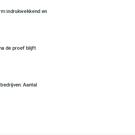
orm indrukwekkend en
a de proef blijft
edrijven: Aantal