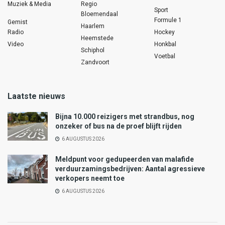
Muziek & Media
Regio
Sport
Bloemendaal
Formule 1
Gemist
Haarlem
Radio
Hockey
Heemstede
Video
Honkbal
Schiphol
Voetbal
Zandvoort
Laatste nieuws
Bijna 10.000 reizigers met strandbus, nog
onzeker of bus na de proef blijft rijden
6 AUGUSTUS 2026
Meldpunt voor gedupeerden van malafide
verduurzamingsbedrijven: Aantal agressieve
verkopers neemt toe
6 AUGUSTUS 2026