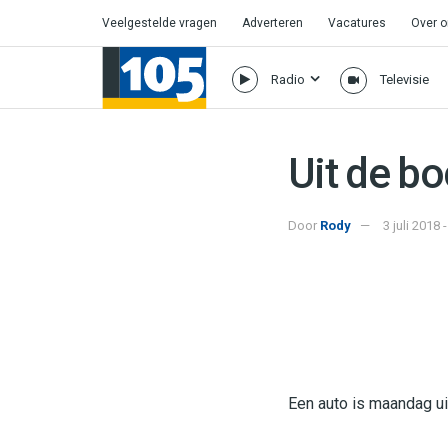
Veelgestelde vragen
Adverteren
Vacatures
Over 
Radio
Televisie
Uit de b
Door
Rody
3 juli 2018
Een auto is maandag u