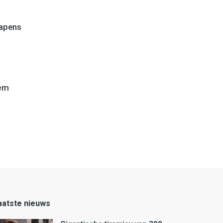
wapens
lem
aatste nieuws