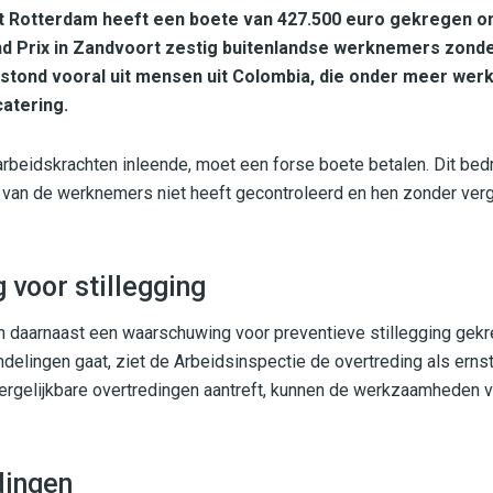
t Rotterdam heeft een boete van 427.500 euro gekregen om
nd Prix in Zandvoort zestig buitenlandse werknemers zond
stond vooral uit mensen uit Colombia, die onder meer werk
catering.
arbeidskrachten inleende, moet een forse boete betalen. Dit bedri
t van de werknemers niet heeft gecontroleerd en hen zonder verg
voor stillegging
n daarnaast een waarschuwing voor preventieve stillegging gek
delingen gaat, ziet de Arbeidsinspectie de overtreding als ernst
ergelijkbare overtredingen aantreft, kunnen de werkzaamheden 
dingen