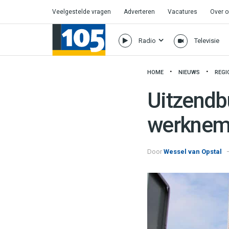
Veelgestelde vragen
Adverteren
Vacatures
Over 
Radio
Televisie
HOME
NIEUWS
REGI
Uitzendb
werkneme
Door
Wessel van Opstal