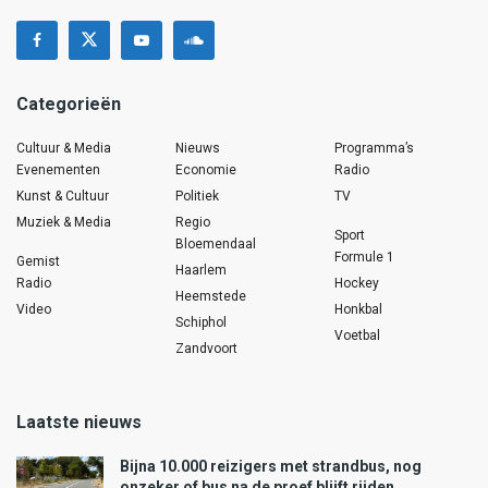
Categorieën
Cultuur & Media
Nieuws
Programma’s
Evenementen
Economie
Radio
Kunst & Cultuur
Politiek
TV
Muziek & Media
Regio
Sport
Bloemendaal
Formule 1
Gemist
Haarlem
Radio
Hockey
Heemstede
Video
Honkbal
Schiphol
Voetbal
Zandvoort
Laatste nieuws
Bijna 10.000 reizigers met strandbus, nog
onzeker of bus na de proef blijft rijden