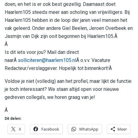
doen, en het is er ook best gezellig. Daarnaast doet
Haarlem105 steeds meer aan scholing van vrijwilligers. Bij
Haarlem105 hebben in de loop der jaren veel mensen het
vak geleerd. Onder andere Giel Beelen, Jeroen Overbeek en
Jasmijn van Dijk zijn ooit begonnen bij Haarlem105.Â
Â
Is dit iets voor jou? Mail dan direct
naarÂ
solliciteren@haarlem105.nl
Â o.v.v. Vacature
Redacteur/verslaggever. Hopelijk tot binnenkort!Â
Voldoe je niet (volledig) aan het profiel, maar lijkt de functie
je toch interessant? We staan altijd open voor nieuwe
gedreven collega’s, we horen graag van je!
Â
Dit delen:
X
Facebook
WhatsApp
Meer