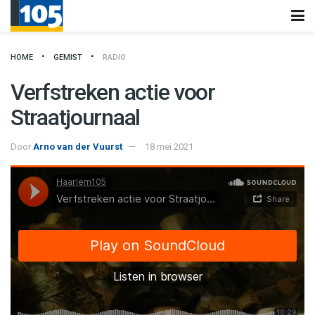
HOME
GEMIST
RADIO
Verfstreken actie voor
Straatjournaal
Door
Arno van der Vuurst
18 mei 2021
Haarlem105
·
Verfstreken actie voor Straatjournaal