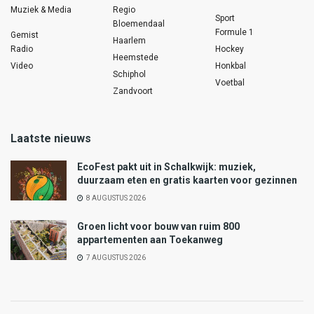
Muziek & Media
Regio
Sport
Bloemendaal
Formule 1
Gemist
Haarlem
Radio
Hockey
Heemstede
Video
Honkbal
Schiphol
Voetbal
Zandvoort
Laatste nieuws
EcoFest pakt uit in Schalkwijk: muziek,
duurzaam eten en gratis kaarten voor gezinnen
8 AUGUSTUS 2026
Groen licht voor bouw van ruim 800
appartementen aan Toekanweg
7 AUGUSTUS 2026