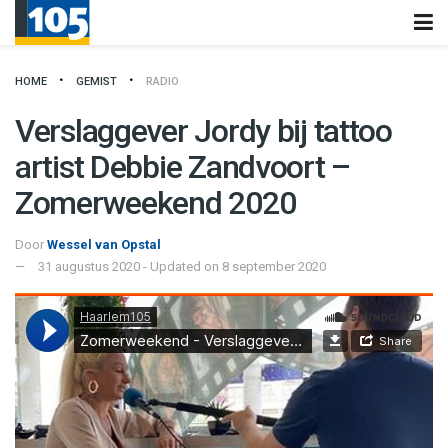
HOME
GEMIST
RADIO
Verslaggever Jordy bij tattoo
artist Debbie Zandvoort –
Zomerweekend 2020
Door
Wessel van Opstal
31 augustus 2020 - Updated on 8 september 2020
Haarlem105
·
Zomerweekend - Verslaggever Jordy bij tattoo artist Debbie Zandvoort