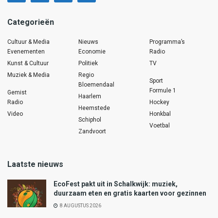
Categorieën
Cultuur & Media
Nieuws
Programma’s
Evenementen
Economie
Radio
Kunst & Cultuur
Politiek
TV
Muziek & Media
Regio
Sport
Bloemendaal
Formule 1
Gemist
Haarlem
Radio
Hockey
Heemstede
Video
Honkbal
Schiphol
Voetbal
Zandvoort
Laatste nieuws
EcoFest pakt uit in Schalkwijk: muziek,
duurzaam eten en gratis kaarten voor gezinnen
8 AUGUSTUS 2026