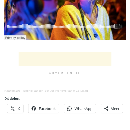
ADVERTENTIE
Haarlem105
·
Sophie Jansen Schuur VR Films Vanaf 15 Maart
Dit delen:
X
Facebook
WhatsApp
Meer