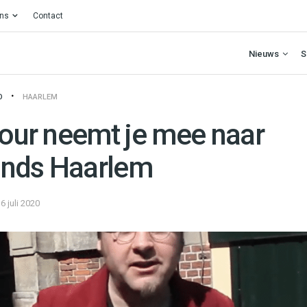
ons
Contact
Nieuws
S
O
HAARLEM
tour neemt je mee naar
onds Haarlem
6 juli 2020