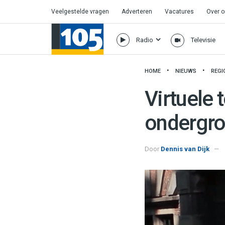
Veelgestelde vragen
Adverteren
Vacatures
Over 
Radio
Televisie
HOME
NIEUWS
REGI
Virtuele 
ondergr
Door
Dennis van Dijk