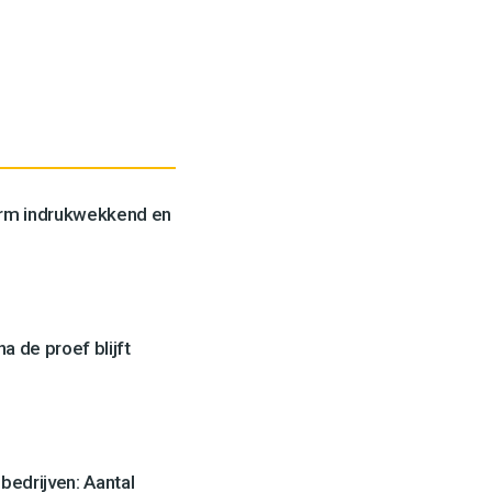
orm indrukwekkend en
a de proef blijft
edrijven: Aantal