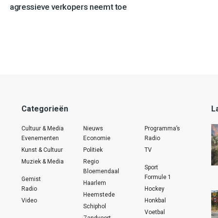
agressieve verkopers neemt toe
Categorieën
L
Cultuur & Media
Nieuws
Programma’s
Evenementen
Economie
Radio
Kunst & Cultuur
Politiek
TV
Muziek & Media
Regio
Sport
Bloemendaal
Formule 1
Gemist
Haarlem
Radio
Hockey
Heemstede
Video
Honkbal
Schiphol
Voetbal
Zandvoort