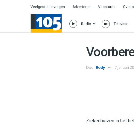
Veelgestelde vragen
Adverteren
Vacatures
Over 
Radio
Televisie
Voorbere
Door
Rody
7 januari 2
Ziekenhuizen in het he