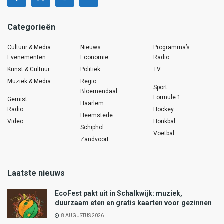
Categorieën
Cultuur & Media
Nieuws
Programma’s
Evenementen
Economie
Radio
Kunst & Cultuur
Politiek
TV
Muziek & Media
Regio
Sport
Bloemendaal
Formule 1
Gemist
Haarlem
Radio
Hockey
Heemstede
Video
Honkbal
Schiphol
Voetbal
Zandvoort
Laatste nieuws
EcoFest pakt uit in Schalkwijk: muziek,
duurzaam eten en gratis kaarten voor gezinnen
8 AUGUSTUS 2026