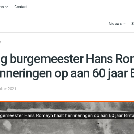
ons
Contact
Nieuws
S
O
ig burgemeester Hans R
inneringen op aan 60 jaar
ober 2021
ter Hans Romeyn haalt herinneringen op aan 60 jaar Bintangs