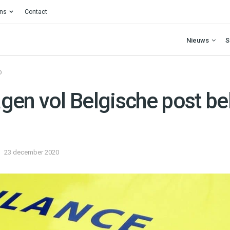
ons
Contact
Nieuws
S
O
gen vol Belgische post bel
23 december 2020