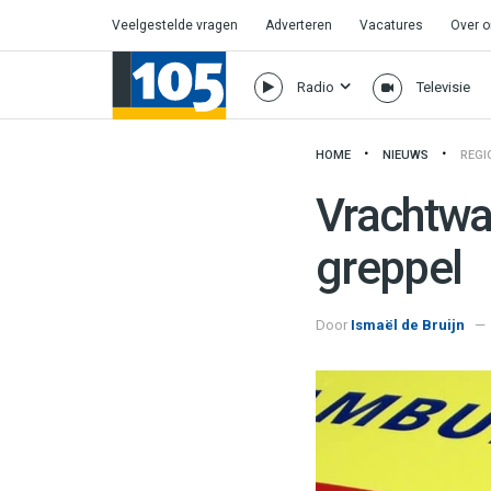
Veelgestelde vragen
Adverteren
Vacatures
Over 
Radio
Televisie
HOME
NIEUWS
REGI
Vrachtwa
greppel
Door
Ismaël de Bruijn