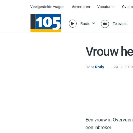
Veelgestelde vragen
Adverteren
Vacatures
Over 
Radio
Televisie
Vrouw hel
Door
Rody
24 juli 201
Een vrouw in Overveen 
een inbreker.