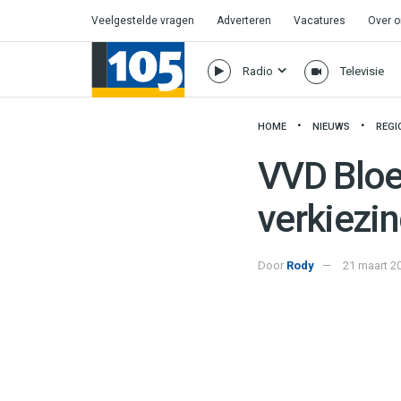
Veelgestelde vragen
Adverteren
Vacatures
Over 
Radio
Televisie
HOME
NIEUWS
REGI
VVD Bloe
verkiezi
Door
Rody
21 maart 2