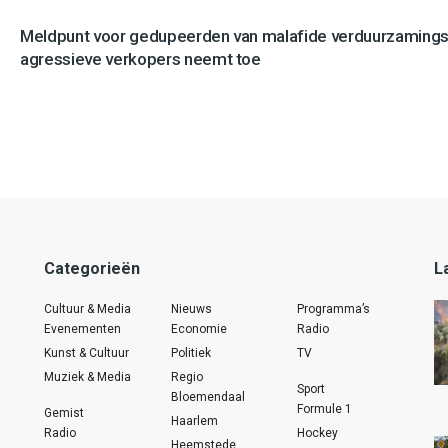
Meldpunt voor gedupeerden van malafide verduurzamingsb
agressieve verkopers neemt toe
Categorieën
L
Cultuur & Media
Nieuws
Programma’s
Evenementen
Economie
Radio
Kunst & Cultuur
Politiek
TV
Muziek & Media
Regio
Sport
Bloemendaal
Formule 1
Gemist
Haarlem
Radio
Hockey
Heemstede