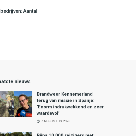
edrijven: Aantal
aatste nieuws
Brandweer Kennemerland
terug van missie in Spanje:
‘Enorm indrukwekkend en zeer
waardevol’
7 AUGUSTUS 2026
Bijna 10.000 reizigers met