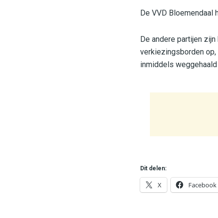
De VVD Bloemendaal h
De andere partijen zij
verkiezingsborden op,
inmiddels weggehaald z
Dit delen:
X
Facebook